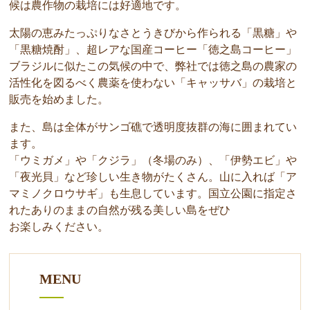
候は農作物の栽培には好適地です。
太陽の恵みたっぷりなさとうきびから作られる「黒糖」や
「黒糖焼酎」、超レアな国産コーヒー「徳之島コーヒー」
ブラジルに似たこの気候の中で、弊社では徳之島の農家の
活性化を図るべく農薬を使わない「キャッサバ」の栽培と
販売を始めました。
また、島は全体がサンゴ礁で透明度抜群の海に囲まれてい
ます。
「ウミガメ」や「クジラ」（冬場のみ）、「伊勢エビ」や
「夜光貝」など珍しい生き物がたくさん。山に入れば「ア
マミノクロウサギ」も生息しています。国立公園に指定さ
れたありのままの自然が残る美しい島をぜひ
お楽しみください。
MENU