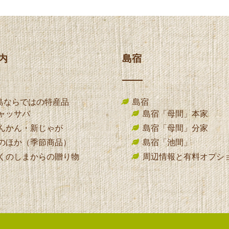
内
島宿
島ならではの特産品
島宿
ャッサバ
島宿「母間」本家
んかん・新じゃが
島宿「母間」分家
のほか（季節商品）
島宿「池間」
くのしまからの贈り物
周辺情報と有料オプシ