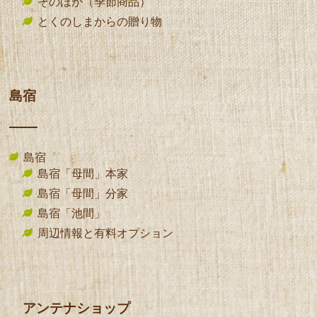
そのほか（季節商品）
とくのしまからの贈り物
島宿
島宿
島宿「母間」本家
島宿「母間」分家
島宿「池間」
周辺情報と有料オプション
アンテナショップ